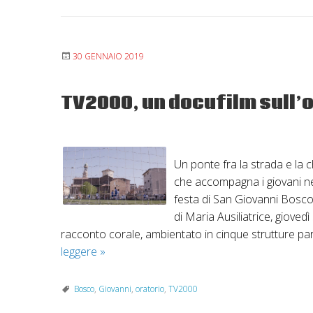
30 GENNAIO 2019
TV2000, un docufilm sull’o
Un ponte fra la strada e la 
che accompagna i giovani nel
festa di San Giovanni Bosco 
di Maria Ausiliatrice, giovedì
racconto corale, ambientato in cinque strutture pa
TV2000,
leggere
»
un
docufilm
Bosco
,
Giovanni
,
oratorio
,
TV2000
sull’oratorio