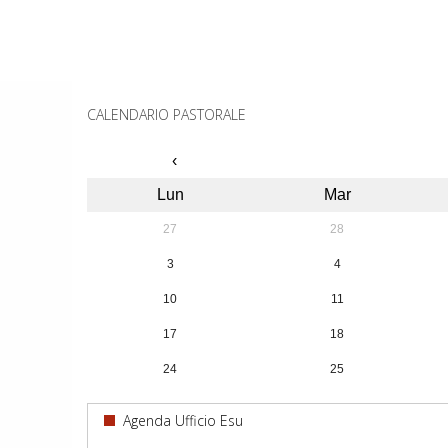
P
o
CALENDARIO PASTORALE
s
‹
t
Lun
Mar
N
27
28
3
4
a
10
11
v
17
18
i
24
25
g
31
1
Agenda Ufficio Esu