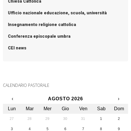
Chiesa Cattolica
Ufficio nazionale educazione, scuola, università
Insegnamento religione cattolica
Conferenza episcopale umbra
CEI news
CALENDARIO PASTORALE
‹
AGOSTO 2026
›
Lun
Mar
Mer
Gio
Ven
Sab
Dom
27
28
29
30
31
1
2
3
4
5
6
7
8
9