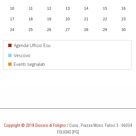
10
11
12
13
14
15
16
17
18
19
20
21
22
23
24
25
26
27
28
29
30
31
1
2
3
4
5
6
Agenda Ufficio Esu
Vescovo
Copyright © 2018 Diocesi di Foligno /
Curia . Piazza Mons. Faloci 3 - 06034
FOLIGNO [PG]