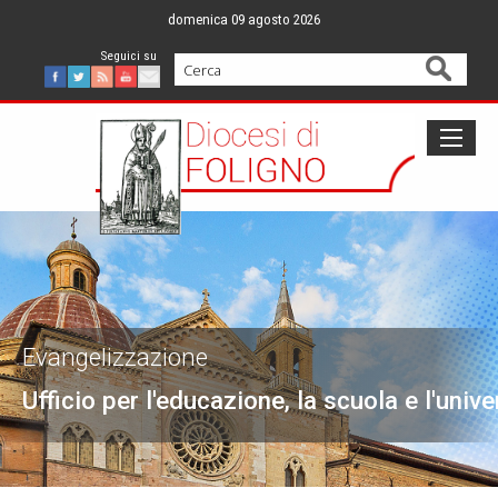
Skip
domenica 09 agosto 2026
to
content
Cerca
Facebook
Twitter
Feed
Youtube
Mail
Evangelizzazione
Ufficio per l'educazione, la scuola e l'unive