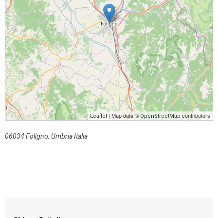
| Map data ©
contributors
Leaflet
OpenStreetMap
06034 Foligno, Umbria Italia