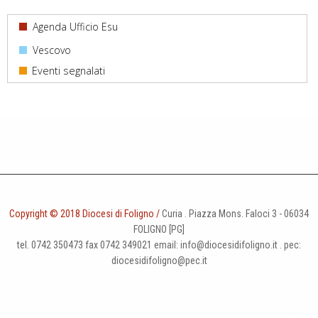
31
1
2
3
4
5
6
Agenda Ufficio Esu
Vescovo
Copyright © 2018 Diocesi di Foligno /
Curia . Piazza Mons. Faloci 3 - 06034
FOLIGNO [PG]
tel. 0742 350473 fax 0742 349021 email: info@diocesidifoligno.it . pec:
diocesidifoligno@pec.it