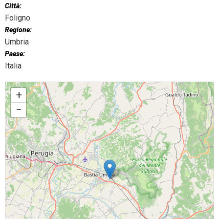
Città:
Foligno
Regione:
Umbria
Paese:
Italia
Santa Messa di inaugurazione dell'anno scolastico
+
−