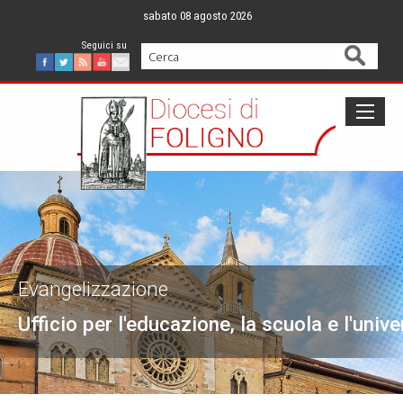
Skip
sabato 08 agosto 2026
to
content
Cerca
Facebook
Twitter
Feed
Youtube
Mail
Evangelizzazione
Ufficio per l'educazione, la scuola e l'unive