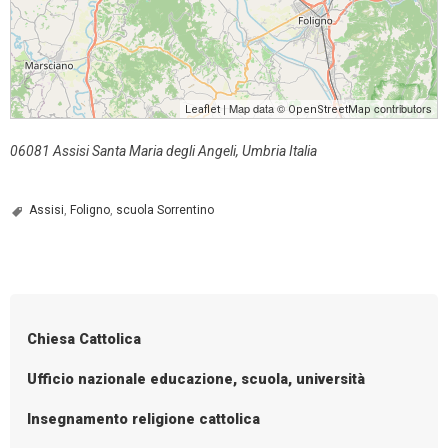
| Map data ©
contributors
Leaflet
OpenStreetMap
06081 Assisi Santa Maria degli Angeli, Umbria Italia
Assisi
,
Foligno
,
scuola Sorrentino
Chiesa Cattolica
Ufficio nazionale educazione, scuola, università
Insegnamento religione cattolica