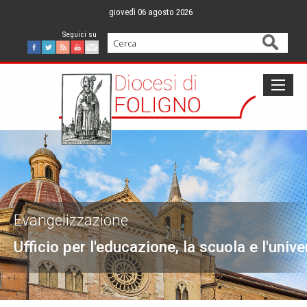
Skip
giovedì 06 agosto 2026
to
content
Cerca
Facebook
Twitter
Feed
Youtube
Mail
Evangelizzazione
Ufficio per l'educazione, la scuola e l'unive