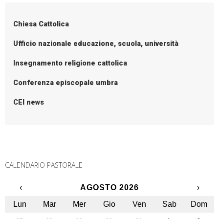
o
s
Chiesa Cattolica
t
N
Ufficio nazionale educazione, scuola, università
a
Insegnamento religione cattolica
v
i
Conferenza episcopale umbra
g
CEI news
a
t
i
o
n
CALENDARIO PASTORALE
‹
AGOSTO 2026
›
Lun
Mar
Mer
Gio
Ven
Sab
Dom