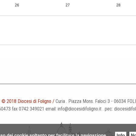
26
27
28
2
3
4
 © 2018 Diocesi di Foligno /
Curia . Piazza Mons. Faloci 3 - 06034 FOL
50473 fax 0742 349021 email: info@diocesidifoligno.it . pec: diocesidifo
so dei cookie soltanto per facilitare la navigazione
Info
No