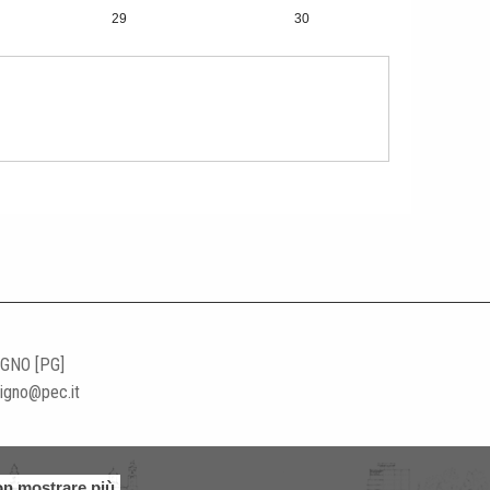
29
30
5
6
IGNO [PG]
ligno@pec.it
n mostrare più