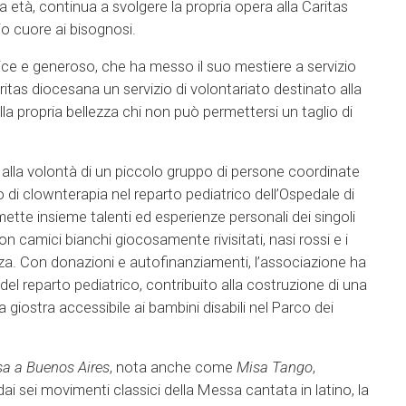
ua età, continua a svolgere la propria opera alla Caritas
io cuore ai bisognosi.
ice e generoso, che ha messo il suo mestiere a servizio
aritas diocesana un servizio di volontariato destinato alla
ella propria bellezza chi non può permettersi un taglio di
alla volontà di un piccolo gruppo di persone coordinate
 di clownterapia nel reparto pediatrico dell’Ospedale di
ette insieme talenti ed esperienze personali dei singoli
on camici bianchi giocosamente rivisitati, nasi rossi e i
renza. Con donazioni e autofinanziamenti, l’associazione ha
a del reparto pediatrico, contribuito alla costruzione di una
a giostra accessibile ai bambini disabili nel Parco dei
a a Buenos Aires
, nota anche come
Misa Tango
,
i sei movimenti classici della Messa cantata in latino, la