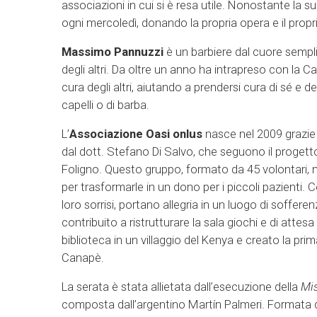
associazioni in cui si è resa utile. Nonostante la s
ogni mercoledì, donando la propria opera e il propr
Massimo Pannuzzi
è un barbiere dal cuore sempl
degli altri. Da oltre un anno ha intrapreso con la C
cura degli altri, aiutando a prendersi cura di sé e d
capelli o di barba.
L’
Associazione Oasi onlus
nasce nel 2009 grazie 
dal dott. Stefano Di Salvo, che seguono il progetto
Foligno. Questo gruppo, formato da 45 volontari, m
per trasformarle in un dono per i piccoli pazienti. C
loro sorrisi, portano allegria in un luogo di soffe
contribuito a ristrutturare la sala giochi e di attes
biblioteca in un villaggio del Kenya e creato la prim
Canapè.
La serata è stata allietata dall’esecuzione della
Mis
composta dall’argentino Martín Palmeri. Formata da