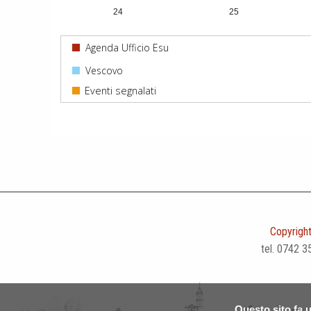
24
25
31
1
Agenda Ufficio Esu
Vescovo
Copyright
tel. 0742 3
Questo sito fa u