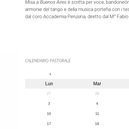
Misa a Buenos Aires
è scritta per voce, bandoneón 
armonie del tango e della musica porteña con i tes
dal coro Accademia Perusina, diretto dal M° Fabio B
CALENDARIO PASTORALE
‹
Lun
Mar
27
28
3
4
10
11
17
18