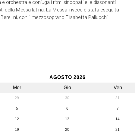
e orchestra e coniuga i ritmi sincopati e le dissonanti
ti della Messa latina. La Messa invece è stata eseguita
erellini, con il mezzosoprano Elisabetta Pallucchi.
AGOSTO 2026
Mer
Gio
Ven
29
30
31
5
6
7
12
13
14
19
20
21