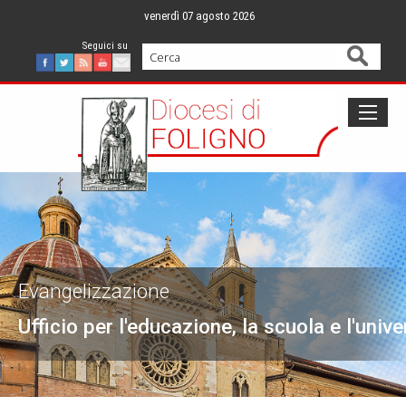
Skip
venerdì 07 agosto 2026
to
content
Cerca
Facebook
Twitter
Feed
Youtube
Mail
Evangelizzazione
Ufficio per l'educazione, la scuola e l'unive