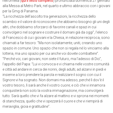
nell’omelia (
qui il testo completo
) pronunciata domenica 27 gennaio
alla Messa al Metro Park, nel quarto e ultimo abbraccio con i giovani
per la Gmg di Panama.
“La ricchezza dell’ascolto tra generazioni, la ricchezza dello
scambio e il valore di riconoscere che abbiamo bisogno gli uni degli
altri, che dobbiamo sforzarci di favorire canali e spazi in cui
coinvolgerci nel sognare e costruire il domani già da oggi”, l’elenco
di Francesco di cui i giovani e la Chiesa, in relazione reciproca, sono
chiamati a far tesoro: “Ma non isolatamente, uniti, creando uno
spazio in comune. Uno spazio che non si regala né lo vinciamo alla
lotteria, ma uno spazio per cui anche voi dovete combattere”.
“Perché voi, cari giovani, non siete il futuro, ma l’adesso di Dio”,
l’appello del Papa: “Lui vi convoca e vi chiama nelle vostre comunità
e città ad andare in cerca dei nonni, degli adulti; ad alzarvi in piedi e
insieme a loro prendere la parola e realizzare il sogno con cui il
Signore vi ha sognato. Non domani ma adesso, perché lì dov’è il
vostro tesoro, lì sarà anche il vostro cuore; e ciò che vi innamora
conquisterà non solo la vostra immaginazione, ma coinvolgerà
tutto. Sarà quello che vi fa alzare al mattino e vi sprona nei momenti
di stanchezza, quello che vi spezzerà il cuore e che vi riempirà di
meraviglia, gioia e gratitudine”.