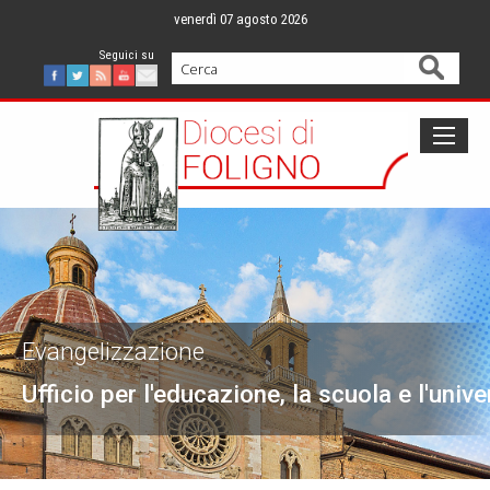
Skip
venerdì 07 agosto 2026
to
content
Cerca
Facebook
Twitter
Feed
Youtube
Mail
Evangelizzazione
Ufficio per l'educazione, la scuola e l'unive