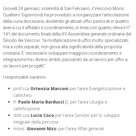
Giovedì 24 gennaio, solennità di San Feliciano, il Vescovo Mons.
Gualtiero Sigismondi ha provveduto a riorganizzare l’articolazione
della curia diocesana, dividendo gli attuali uffici pastorali in quattro
aree a cui è affidato il coordinamento, in linea con quanto rileva il n°
141 del documento finale della XV Assemblea generale ordinaria del
Sinodo dei Vescovi: “la moltiplicazione di uffici molto specializzati,
ma a volte separati, non giova alla significatività della proposta
cristiana. E’ necessario sviluppare maggiore coordinamento e
integrazione tra i diversi ambiti, passando da un lavoro per uffici a
un lavoro per progetti”.
I responsabili saranno:
prof.ssa
Ortenzia Marconi
per l’area Evangelizzazione e
catechesi
fr.
Paolo Maria Barducci
JC per l’area Liturgia e
santificazione
dott.ssa
Lucia Coco
per l’area Servizio per lo sviluppo
integrale della persona
mons.
Giovanni Nizz
i per l’area Affari generali