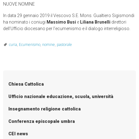
NUOVE NOMINE
In data 29 gennaio 2019 il Vescovo S.E. Mons. Gualtiero Sigismondi
ha nominato i coniugi
Massimo Busi
e
Liliana Brunelli
direttori
dell’Ufficio diocesano per l’ecumenismo e il dialogo interreligioso.
curia
,
Ecumenismo
,
nomine
,
pastorale
Chiesa Cattolica
Ufficio nazionale educazione, scuola, università
Insegnamento religione cattolica
Conferenza episcopale umbra
CEI news