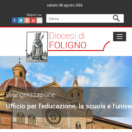
Skip
sabato 08 agosto 2026
to
content
Cerca
Facebook
Twitter
Feed
Youtube
Mail
Evangelizzazione
Ufficio per l'educazione, la scuola e l'unive