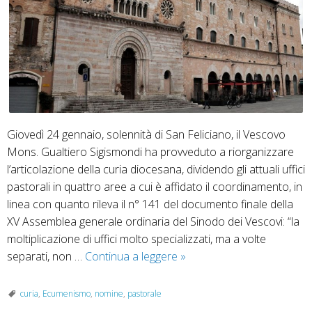
Giovedì 24 gennaio, solennità di San Feliciano, il Vescovo
Mons. Gualtiero Sigismondi ha provveduto a riorganizzare
l’articolazione della curia diocesana, dividendo gli attuali uffici
pastorali in quattro aree a cui è affidato il coordinamento, in
linea con quanto rileva il n° 141 del documento finale della
XV Assemblea generale ordinaria del Sinodo dei Vescovi: “la
moltiplicazione di uffici molto specializzati, ma a volte
Riforma
separati, non …
Continua a leggere
»
curia
e
curia
,
Ecumenismo
,
nomine
,
pastorale
nuove