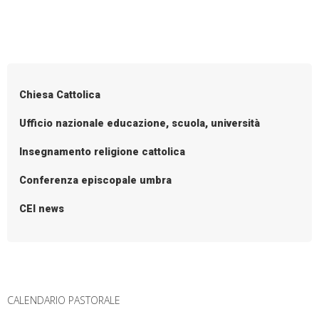
nomine
P
o
s
Chiesa Cattolica
t
N
Ufficio nazionale educazione, scuola, università
a
Insegnamento religione cattolica
v
i
Conferenza episcopale umbra
g
CEI news
a
t
i
o
n
CALENDARIO PASTORALE