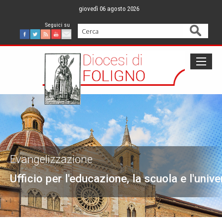
Skip
giovedì 06 agosto 2026
to
content
Cerca
Facebook
Twitter
Feed
Youtube
Mail
Evangelizzazione
Ufficio per l'educazione, la scuola e l'unive