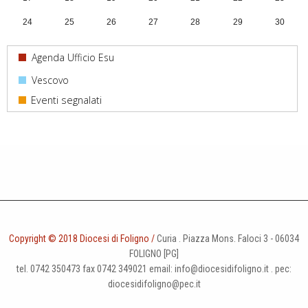
24
25
26
27
28
29
30
31
1
2
3
4
5
6
Agenda Ufficio Esu
Vescovo
Copyright © 2018 Diocesi di Foligno /
Curia . Piazza Mons. Faloci 3 - 06034
FOLIGNO [PG]
tel. 0742 350473 fax 0742 349021 email: info@diocesidifoligno.it . pec:
diocesidifoligno@pec.it