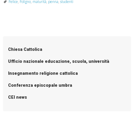
della
Felice
,
Foligno
,
maturità
,
penna
,
studenti
Maturità:
un
dono
P
speciale
o
per
i
s
Chiesa Cattolica
giovani
t
di
N
Ufficio nazionale educazione, scuola, università
Foligno
a
Insegnamento religione cattolica
v
i
Conferenza episcopale umbra
g
CEI news
a
t
i
o
n