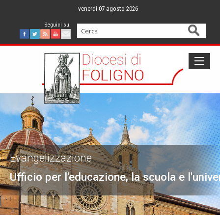
Skip
venerdì 07 agosto 2026
to
content
Cerca
Facebook
Twitter
Feed
Youtube
Mail
Evangelizzazione
Ufficio per l'educazione, la scuola e l'unive