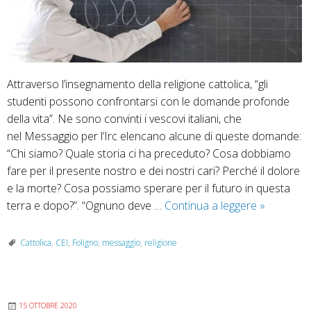
Attraverso l’insegnamento della religione cattolica, “gli
studenti possono confrontarsi con le domande profonde
della vita”. Ne sono convinti i vescovi italiani, che
nel Messaggio per l’Irc elencano alcune di queste domande:
“Chi siamo? Quale storia ci ha preceduto? Cosa dobbiamo
fare per il presente nostro e dei nostri cari? Perché il dolore
e la morte? Cosa possiamo sperare per il futuro in questa
Ora
terra e dopo?”. “Ognuno deve …
Continua a leggere
»
di
religione:
Cattolica
,
CEI
,
Foligno
,
messaggio
,
religione
messaggi
della
Presidenz
15 OTTOBRE 2020
della