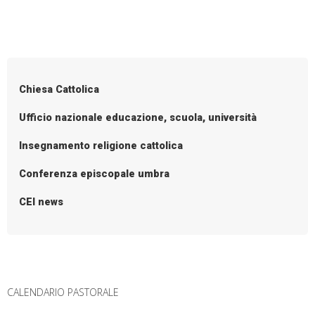
per
una
P
scuola
o
inclusiva
s
Chiesa Cattolica
t
N
Ufficio nazionale educazione, scuola, università
a
Insegnamento religione cattolica
v
i
Conferenza episcopale umbra
g
CEI news
a
t
i
o
n
CALENDARIO PASTORALE