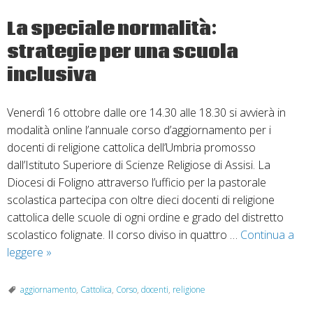
CEI
La speciale normalità:
strategie per una scuola
inclusiva
Venerdì 16 ottobre dalle ore 14.30 alle 18.30 si avvierà in
modalità online l’annuale corso d’aggiornamento per i
docenti di religione cattolica dell’Umbria promosso
dall’Istituto Superiore di Scienze Religiose di Assisi. La
Diocesi di Foligno attraverso l’ufficio per la pastorale
scolastica partecipa con oltre dieci docenti di religione
cattolica delle scuole di ogni ordine e grado del distretto
scolastico folignate. Il corso diviso in quattro …
Continua a
La
leggere
»
speciale
normalità:
aggiornamento
,
Cattolica
,
Corso
,
docenti
,
religione
strategie