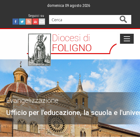
Skip
domenica 09 agosto 2026
to
content
Cerca
Facebook
Twitter
Feed
Youtube
Mail
Evangelizzazione
Ufficio per l'educazione, la scuola e l'unive