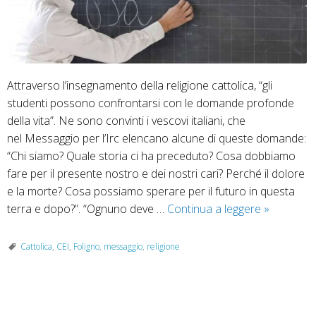
Attraverso l’insegnamento della religione cattolica, “gli
studenti possono confrontarsi con le domande profonde
della vita”. Ne sono convinti i vescovi italiani, che
nel Messaggio per l’Irc elencano alcune di queste domande:
“Chi siamo? Quale storia ci ha preceduto? Cosa dobbiamo
fare per il presente nostro e dei nostri cari? Perché il dolore
e la morte? Cosa possiamo sperare per il futuro in questa
Ora
terra e dopo?”. “Ognuno deve …
Continua a leggere
»
di
religione:
Cattolica
,
CEI
,
Foligno
,
messaggio
,
religione
messaggi
della
Presidenz
P
della