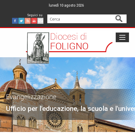
Skip
lunedì 10 agosto 2026
to
content
Cerca
Facebook
Twitter
Feed
Youtube
Mail
Evangelizzazione
Ufficio per l'educazione, la scuola e l'unive