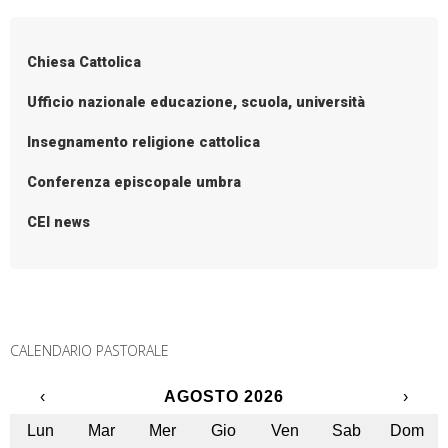
o
CEI
s
Chiesa Cattolica
t
N
Ufficio nazionale educazione, scuola, università
a
Insegnamento religione cattolica
v
i
Conferenza episcopale umbra
g
CEI news
a
t
i
o
n
CALENDARIO PASTORALE
‹
AGOSTO 2026
›
Lun
Mar
Mer
Gio
Ven
Sab
Dom