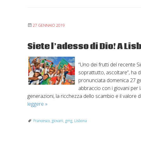
27 GENNAIO 2019
Siete l’adesso di Dio! A Li
“Uno dei frutti del recente S
soprattutto, ascoltare”, ha 
pronunciata domenica 27 gen
abbraccio con i giovani per 
generazioni, la ricchezza dello scambio e il valore
Siete
leggere
»
l’adesso
di
Francesco
,
giovani
,
gmg
,
Lisbona
Dio!
A