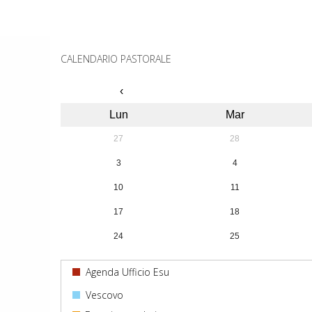
Lisbona
P
la
Gmg
o
2022
CALENDARIO PASTORALE
s
‹
t
Lun
Mar
N
27
28
3
4
a
10
11
v
17
18
i
24
25
g
31
1
Agenda Ufficio Esu
a
Vescovo