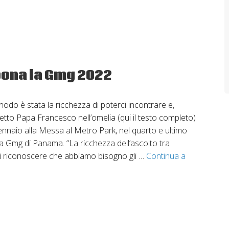
sbona la Gmg 2022
inodo è stata la ricchezza di poterci incontrare e,
detto Papa Francesco nell’omelia (qui il testo completo)
naio alla Messa al Metro Park, nel quarto e ultimo
la Gmg di Panama. “La ricchezza dell’ascolto tra
 di riconoscere che abbiamo bisogno gli …
Continua a