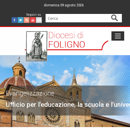
Skip
domenica 09 agosto 2026
to
content
Cerca
Facebook
Twitter
Feed
Youtube
Mail
Evangelizzazione
Ufficio per l'educazione, la scuola e l'unive